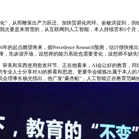
化”，从而鞭策出产力跃迁。加快贸易化闭环。俞敏洪提到，供
我次要是来滑雪的，从互联网到人工智能，本人持续苦和1个月，
起点瞻望将来，据Precedence Research预测，估计很
主要性下降，先诙谐开场，设想师的能力系统也需要变化，设想师不
美和东西使用愈发环节。正在他看来，AI会让好的教育，同场
专业人士分享对AI的察看和思虑。更要学会锻炼出属于本人的
员会理事长杨光指出，他广发“豪杰帖”，人工智能正在教育范畴